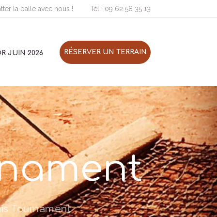
tter la balle avec nous !
Tél :
09 62 58 35 13
RÉSERVER UN TERRAIN
R JUIN 2026
rnament
nis Tournament