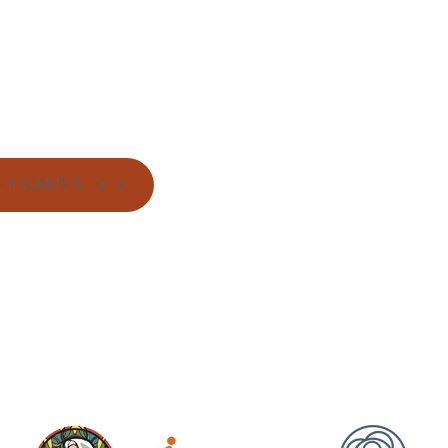
ET GAMES
»