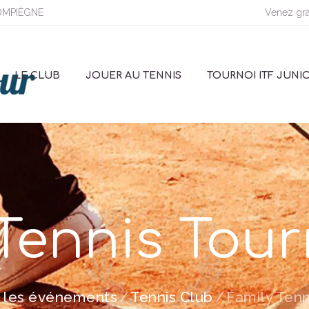
COMPIÈGNE
Venez gra
LE CLUB
JOUER AU TENNIS
TOURNOI ITF JUNIO
 Tennis Tou
 les événements
Tennis Club
Family Ten