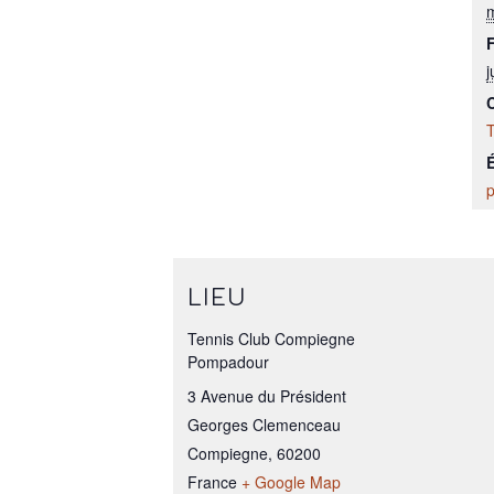
m
F
j
T
LIEU
Tennis Club Compiegne
Pompadour
3 Avenue du Président
Georges Clemenceau
Compiegne
,
60200
France
+ Google Map