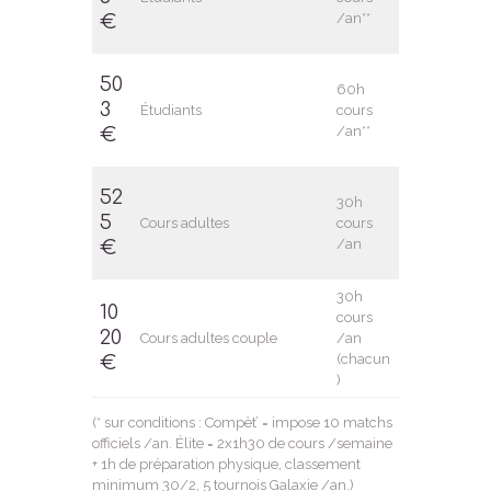
/an**
€
50
60h
3
Étudiants
cours
/an**
€
52
30h
5
Cours adultes
cours
/an
€
30h
10
cours
20
Cours adultes couple
/an
(chacun
€
)
(* sur conditions : Compèt’ = impose 10 matchs
officiels /an. Élite = 2x1h30 de cours /semaine
+ 1h de préparation physique, classement
minimum 30/2, 5 tournois Galaxie /an.)