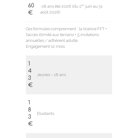
60
er
-18 ans été 2026 (du 1
juin au 31
€
août 2026)
Ces formules comprennent : la licence FFT +
l’accès illimité aux terrains + 5 invitations
annuelles / adhérent adulte.
Engagement 12 mois.
1
4
Jeunes – 18 ans
3
€
1
8
Étudiants
3
€