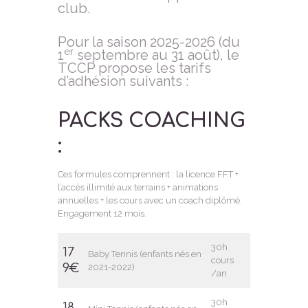
club.
Pour la saison 2025-2026 (du
er
1
septembre au 31 août), le
TCCP propose les tarifs
d’adhésion suivants :
PACKS COACHING
:
Ces formules comprennent : la licence FFT +
l’accès illimité aux terrains + animations
annuelles + les cours avec un coach diplômé.
Engagement 12 mois.
30h
17
Baby Tennis (enfants nés en
cours
9€
2021-2022)
/an
30h
18