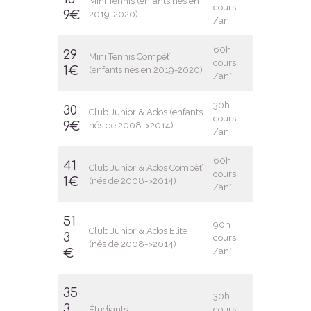
Mini Tennis (enfants nés en
cours
9€
2019-2020)
/an
60h
29
Mini Tennis Compèt’
cours
1€
(enfants nés en 2019-2020)
/an*
30h
30
Club Junior & Ados (enfants
cours
9€
nés de 2008->2014)
/an
60h
41
Club Junior & Ados Compèt’
cours
1€
(nés de 2008->2014)
/an*
51
90h
Club Junior & Ados Élite
3
cours
(nés de 2008->2014)
/an*
€
35
30h
3
Étudiants
cours