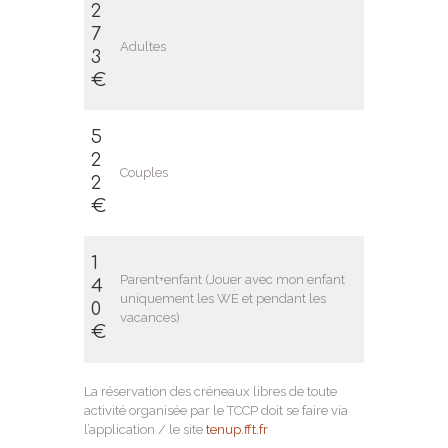
2
7
Adultes
3
€
5
2
Couples
2
€
1
Parent+enfant (Jouer avec mon enfant
4
uniquement les WE et pendant les
0
vacances)
€
La réservation des créneaux libres de toute
activité organisée par le TCCP doit se faire via
l’application / le site
tenup.fft.fr