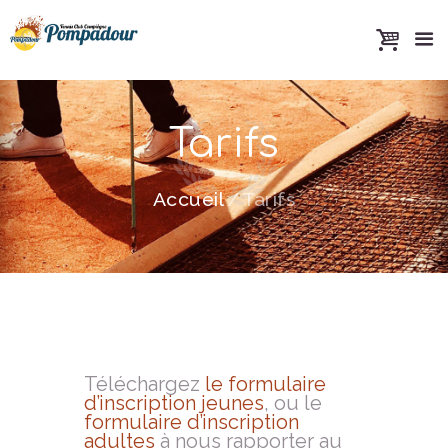
Tarifs
Accueil
Tarifs
Téléchargez
le formulaire
d’inscription jeunes
, ou le
formulaire d’inscription
adultes
à nous rapporter au