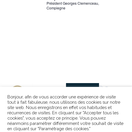
Président Georges Clemenceau,
v
Compiegne
è
n
e
m
e
n
t
Bonjour, afin de vous accorder une expérience de visite
tout à fait fabuleuse, nous utilisons des cookies sur notre
site web. Nous enregistrons en effet vos habitudes et
s
récurrences de visites. En cliquant sur "Accepter tous les
cookies", vous acceptez ce principe. Vous pouvez
néanmoins paramétrer différemment votre souhait de visite
en cliquant sur "Paramétrage des cookies."