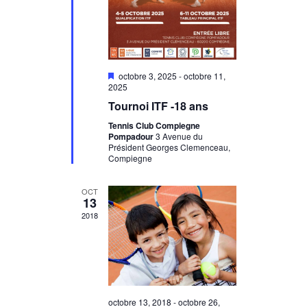
o
e
h
d
n
a
e
t
d
e
e
.
M
octobre 3, 2025
-
octobre 11,
e
i
2025
s
t
Tournoi ITF -18 ans
e
v
n
Tennis Club Compiegne
n
a
u
Pompadour
3 Avenue du
v
Président Georges Clemenceau,
a
Compiegne
a
e
n
t
s
v
OCT
13
É
2018
i
v
g
è
a
n
octobre 13, 2018
-
octobre 26,