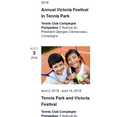
t
2018
e
Annual Victoria Festival
i
m
in Tennis Park
e
o
Tennis Club Compiegne
Pompadour
3 Avenue du
n
Président Georges Clemenceau,
n
Compiegne
t
d
AOÛT
3
e
2018
v
u
e
août 3, 2018
-
août 16, 2018
Tennis Park and Victoria
s
Festival
Tennis Club Compiegne
É
Pompadour
3 Avenue du